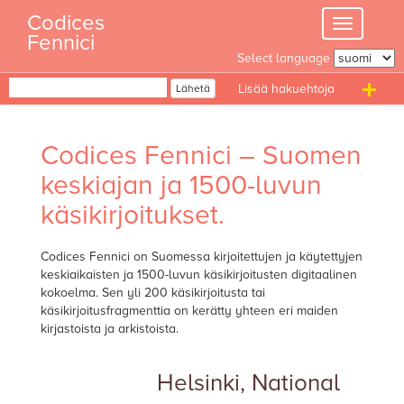
Skip
Codices
Toggle
to
Fennici
navigation
content
Select language
Haku
Lähetä
T
n
Codices Fennici – Suomen
keskiajan ja 1500-luvun
käsikirjoitukset.
Codices Fennici on Suomessa kirjoitettujen ja käytettyjen
keskiaikaisten ja 1500-luvun käsikirjoitusten digitaalinen
kokoelma. Sen yli 200 käsikirjoitusta tai
käsikirjoitusfragmenttia on kerätty yhteen eri maiden
kirjastoista ja arkistoista.
Helsinki, National