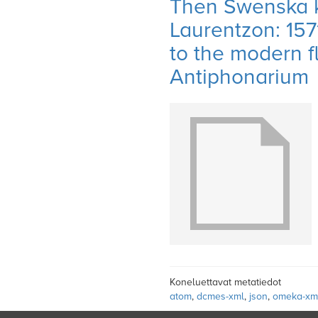
Then Swenska 
Laurentzon: 157
to the modern f
Antiphonarium
Koneluettavat metatiedot
atom
,
dcmes-xml
,
json
,
omeka-xm