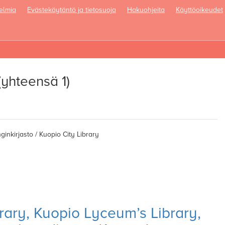
elmia
Evästekäytäntö ja tietosuoja
Hakuohjeita
Käyttöoikeudet
oggle
avigation
(yhteensä 1)
nkirjasto / Kuopio City Library
brary, Kuopio Lyceum’s Library,