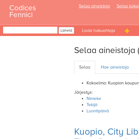
Skip
Codices
Selaa aineistoja
Selaa koko
to
Fennici
content
Haku
Lähetä
T
n
Selaa aineistoja 
Selaa
Hae aineistoja
Kokoelma: Kuopion kaupungi
Järjestys:
Nimeke
Tekijä
Luontipäivä
Kuopio, City Li