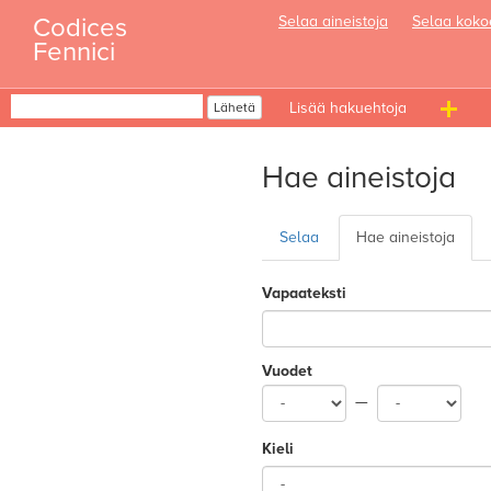
Skip
Codices
Selaa aineistoja
Selaa koko
to
Fennici
content
Haku
Lähetä
T
n
Hae aineistoja
Selaa
Hae aineistoja
Vapaateksti
From
To
—
Kieli