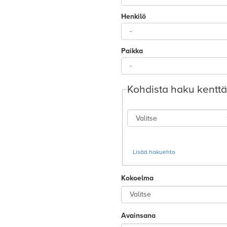
Kohdista haku kentt
Hakukenttä
Haun
Hakusanat
tyyppi
Lisää hakuehto
Kokoelma
Avainsana