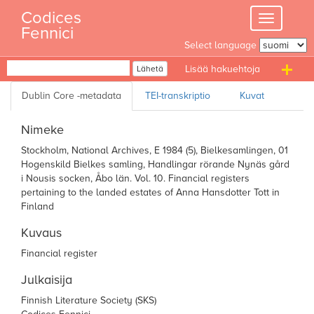
Skip
Codices
Toggle
to
Fennici
navigation
content
Select language
Haku
Lähetä
T
n
Nimeke
Stockholm, National Archives, E 1984 (5), Bielkesamlingen, 01
Hogenskild Bielkes samling, Handlingar rörande Nynäs gård
i Nousis socken, Åbo län. Vol. 10. Financial registers
pertaining to the landed estates of Anna Hansdotter Tott in
Finland
Kuvaus
Financial register
Julkaisija
Finnish Literature Society (SKS)