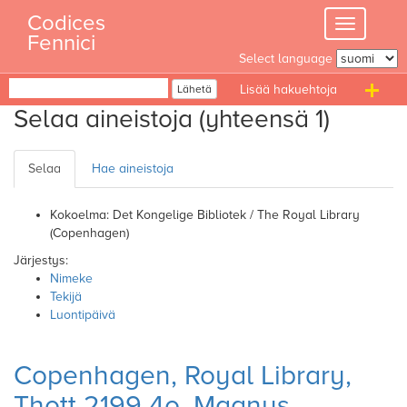
Skip
Codices
Toggle
to
Fennici
navigation
content
Select language
Haku
Lähetä
T
Selaa aineistoja (yhteensä 1)
n
Selaa
Hae aineistoja
Kokoelma: Det Kongelige Bibliotek / The Royal Library
(Copenhagen)
Järjestys:
Nimeke
Tekijä
Luontipäivä
Copenhagen, Royal Library,
Thott 2199 4o. Magnus