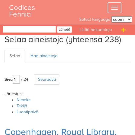
Skip
Codices
Toggle
to
Fennici
navigation
content
Select language
Haku
Lähetä
T
Selaa aineistoja (yhteensä 238)
n
Selaa
Hae aineistoja
Sivu
/ 24
Seuraava
Järjestys:
Nimeke
Tekijä
Luontipäivä
Copenhagen, Royal Library,