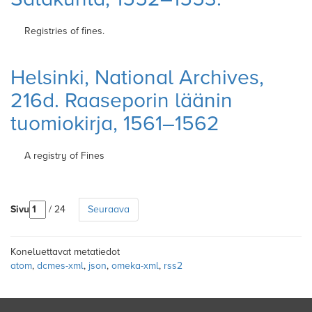
Registries of fines.
Helsinki, National Archives,
216d. Raaseporin läänin
tuomiokirja, 1561–1562
A registry of Fines
Sivu
/ 24
Seuraava
Koneluettavat metatiedot
atom
,
dcmes-xml
,
json
,
omeka-xml
,
rss2